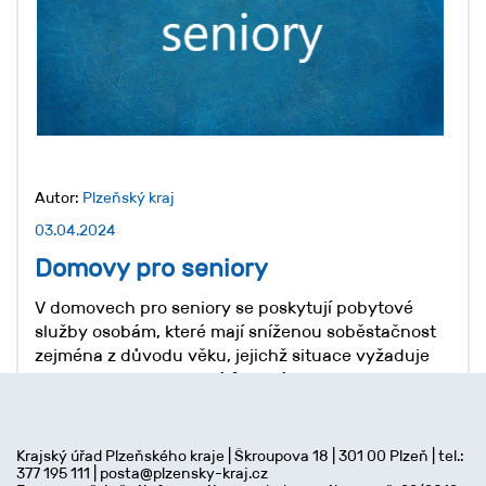
Autor:
Plzeňský kraj
03.04.2024
Domovy pro seniory
V domovech pro seniory se poskytují pobytové
služby osobám, které mají sníženou soběstačnost
zejména z důvodu věku, jejichž situace vyžaduje
pravidelnou pomoc jiné fyzické osoby.
Číst více
Krajský úřad Plzeňského kraje | Škroupova 18 | 301 00 Plzeň | tel.:
Sociální služby v Plzeňském kraji
377 195 111 | posta@plzensky-kraj.cz