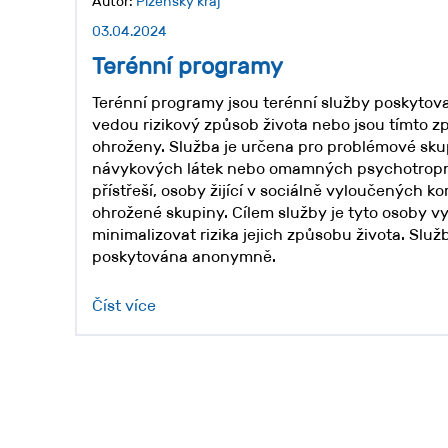
Autor:
Plzeňský kraj
03.04.2024
Terénní programy
Terénní programy jsou terénní služby poskytov
vedou rizikový způsob života nebo jsou tímto 
ohroženy. Služba je určena pro problémové sku
návykových látek nebo omamných psychotropní
přístřeší, osoby žijící v sociálně vyloučených k
ohrožené skupiny. Cílem služby je tyto osoby v
minimalizovat rizika jejich způsobu života. Sl
poskytována anonymně.
Číst více