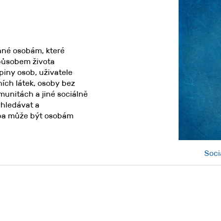
ané osobám, které
způsobem života
piny osob, uživatele
ch látek, osoby bez
omunitách a jiné sociálně
yhledávat a
užba může být osobám
Soci