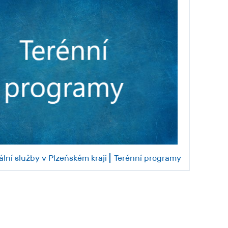
ální služby v Plzeňském kraji
Terénní programy