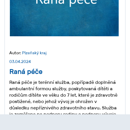
Autor:
Plzeňský kraj
03.04.2024
Raná péče
Raná péče je terénní služba, popřípadě doplněná
ambulantní formou služby, poskytovaná dítěti a
rodičům dítěte ve věku do 7 let, které je zdravotně
postižené, nebo jehož vývoj je ohrožen v
důsledku nepříznivého zdravotního stavu. Služba
je zaměřena na podporu rodiny a podporu vývoje
dítěte s ohledem na jeho specifické potřeby.