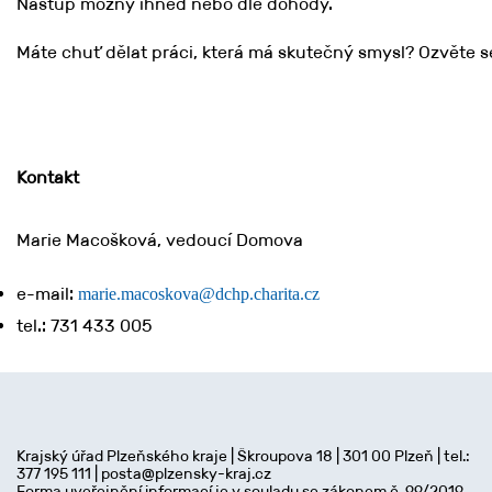
Nástup možný ihned nebo dle dohody.
Máte chuť dělat práci, která má skutečný smysl? Ozvěte 
Kontakt
Marie Macošková, vedoucí Domova
e-mail:
marie.macoskova@dchp.charita.cz
tel.: 731 433 005
Autor:
Petr Šimek - Diecézní charita Plzeň
Krajský úřad Plzeňského kraje | Škroupova 18 | 301 00 Plzeň | tel.:
377 195 111 | posta@plzensky-kraj.cz
14.05.2026
Forma uveřejnění informací je v souladu se zákonem č. 99/2019